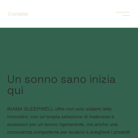
Contatto
Un sonno sano inizia
qui
INAMA SLEEPWELL offre non solo sistemi letto
innovativi, con un’ampia selezione di materassi e
accessori per un sonno rigenerante, ma anche una
consulenza competente per aiutarvi a scegliere i prodotti