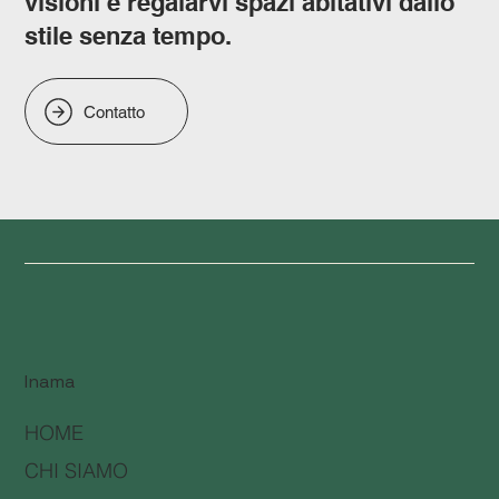
visioni e regalarvi spazi abitativi dallo
stile senza tempo.
Contatto
Inama
HOME
CHI SIAMO