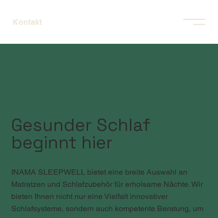
Kontakt
Gesunder Schlaf
beginnt hier
INAMA SLEEPWELL bietet eine breite Auswahl an
Matratzen und Schlafzubehör für erholsame Nächte. Wir
bieten Ihnen nicht nur eine Vielfalt innovativer
Schlafsysteme, sondern auch kompetente Beratung, um